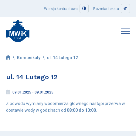
Wersja kontrastowa:
Rozmiar tekstu:
Strefa klienta
\
Komunikaty
\
ul. 14 Lutego 12
Jak załatwić sprawę
Formularze i wnioski
ul. 14 Lutego 12
Taryfy i cenniki
Podaj stan licznika
09.01.2025 - 09.01.2025
Regulamin dostarczania wody i odprowadzania ścieków
Z powodu wymiany wodomierza głównego nastąpi przerwa w
Ogólne Warunki Umowy o zaopatrzenie w wodę lub odprowadzanie
dostawie wody w godzinach od
08:00 do 10:00
.
ścieków
Ogólne Warunki Umowy o odprowadzanie wód opadowych lub
roztopowych