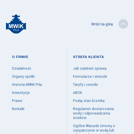
Procedura wstrzymania dostaw wody lub zamknięcia przyłącza
kanalizacyjnego w związku z zadłużeniem
eBOK
Wróć na górę
Pilska woda
Produkcja wody
Jakość wody
O FIRMIE
STREFA KLIENTA
Twardość wody
Badania wody
Działalność
Jak załatwić sprawę
Pilska woda na tle wód butelkowanych
Organy spółki
Formularze i wnioski
Historia MWiK Piła
Taryfy i cenniki
Aktualności
Inwestycje
eBOK
Przetargi
Prawo
Podaj stan licznika
Przerwy w dostawie wody
Kontakt
Regulamin dostarczania
Utrudnienia w ruchu
wody i odprowadzania
ścieków
Ogólne Warunki Umowy o
Ochrona środowiska
zaopatrzenie w wodę lub