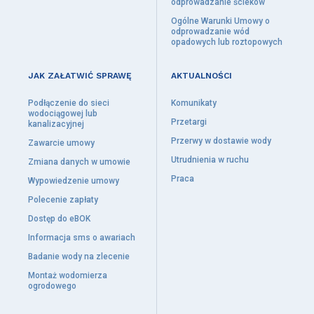
odprowadzanie ścieków
Pobór wody
Ogólne Warunki Umowy o
Odprowadzanie wód opadowych lub roztopowych
odprowadzanie wód
opadowych lub roztopowych
Wprowadzanie ścieków do środowiska
Strefy ochrony bezpośredniej
JAK ZAŁATWIĆ SPRAWĘ
AKTUALNOŚCI
Gospodarka odpadami
Projekty z zakresu ochrony środowiska
Podłączenie do sieci
Komunikaty
wodociągowej lub
Przetargi
kanalizacyjnej
Prawo
Przerwy w dostawie wody
Zawarcie umowy
O firmie
Utrudnienia w ruchu
Zmiana danych w umowie
Praca
Działalność
Wypowiedzenie umowy
Organy spółki
Polecenie zapłaty
Dostęp do eBOK
Historia MWiK Piła
Informacja sms o awariach
Inwestycje
Badanie wody na zlecenie
Uporządkowanie gospodarki wodno-kanalizacyjnej
na terenie miasta Piły
Montaż wodomierza
ogrodowego
Efektywny rozwój zielono-niebieskiej infrastruktury ZIT MOF Piły –
Budowa zbiorników retencyjnych dla wód deszczowych na terenie