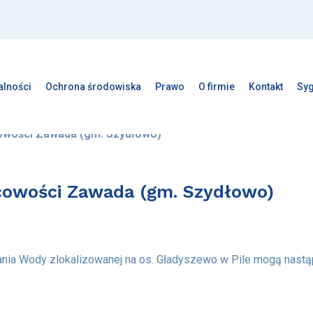
alności
Ochrona środowiska
Prawo
O firmie
Kontakt
Syg
cowości Zawada (gm. Szydłowo)
scowości Zawada (gm. Szydłowo)
ania Wody zlokalizowanej na os. Gładyszewo w Pile mogą nastąp