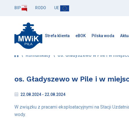
BIP
RODO
UE
Strefa klienta
eBOK
Pilska woda
Aktu
\
Komunikaty
\
os. Gładyszewo w Pile i w miejs
os. Gładyszewo w Pile i w miej
22.08.2024 - 22.08.2024
W związku z pracami eksploatacyjnymi na Stacji Uzdatni
wody.