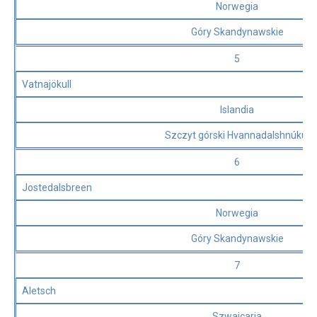
Norwegia
Góry Skandynawskie
5
Vatnajökull
Islandia
Szczyt górski Hvannadalshnúkur
6
Jostedalsbreen
Norwegia
Góry Skandynawskie
7
Aletsch
Szwajcaria