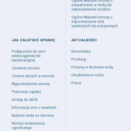
Ogólne Warunki Umowy o
zaopatrzenie w wodę lub
odprowadzanie ścieków
Ogólne Warunki Umowy o
odprowadzanie wód
opadowych lub roztopowych
JAK ZAŁATWIĆ SPRAWĘ
AKTUALNOŚCI
Podłączenie do sieci
Komunikaty
wodociągowej lub
Przetargi
kanalizacyjnej
Przerwy w dostawie wody
Zawarcie umowy
Utrudnienia w ruchu
Zmiana danych w umowie
Praca
Wypowiedzenie umowy
Polecenie zapłaty
Dostęp do eBOK
Informacja sms o awariach
Badanie wody na zlecenie
Montaż wodomierza
ogrodowego