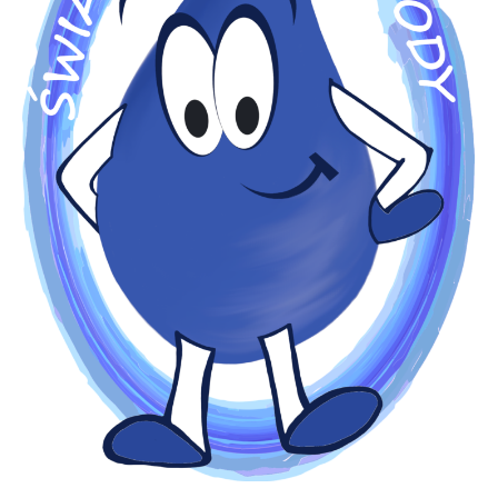
miasta Piły
Kontakt
Sygnaliści
Praca
BIP
RODO
UE
Search