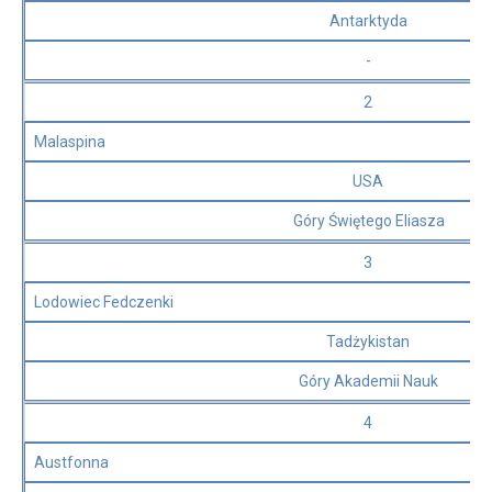
Antarktyda
-
2
Malaspina
USA
Góry Świętego Eliasza
3
Lodowiec Fedczenki
Tadżykistan
Góry Akademii Nauk
4
Austfonna