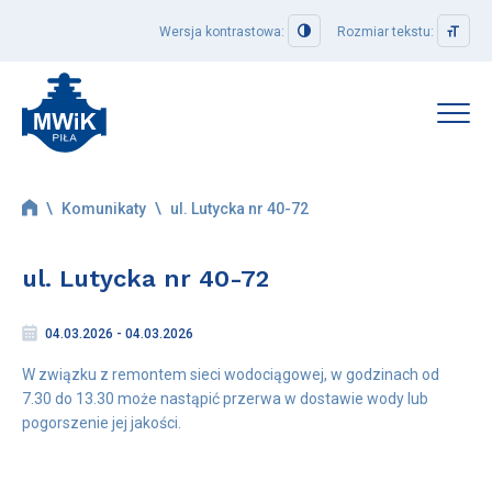
Wersja kontrastowa:
Rozmiar tekstu:
Strefa klienta
\
Komunikaty
\
ul. Lutycka nr 40-72
Jak załatwić sprawę
Formularze i wnioski
ul. Lutycka nr 40-72
Taryfy i cenniki
Podaj stan licznika
04.03.2026 - 04.03.2026
Regulamin dostarczania wody i odprowadzania ścieków
W związku z remontem sieci wodociągowej, w godzinach od
Ogólne Warunki Umowy o zaopatrzenie w wodę lub odprowadzanie
7.30 do 13.30 może nastąpić przerwa w dostawie wody lub
ścieków
pogorszenie jej jakości.
Ogólne Warunki Umowy o odprowadzanie wód opadowych lub
roztopowych