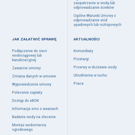
Pobór wody
zaopatrzenie w wodę lub
odprowadzanie ścieków
Odprowadzanie wód opadowych lub roztopowych
Ogólne Warunki Umowy o
Wprowadzanie ścieków do środowiska
odprowadzanie wód
opadowych lub roztopowych
Strefy ochrony bezpośredniej
Gospodarka odpadami
JAK ZAŁATWIĆ SPRAWĘ
AKTUALNOŚCI
Projekty z zakresu ochrony środowiska
Podłączenie do sieci
Komunikaty
wodociągowej lub
Prawo
Przetargi
kanalizacyjnej
Przerwy w dostawie wody
O firmie
Zawarcie umowy
Utrudnienia w ruchu
Zmiana danych w umowie
Działalność
Praca
Wypowiedzenie umowy
Organy spółki
Polecenie zapłaty
Historia MWiK Piła
Dostęp do eBOK
Inwestycje
Informacja sms o awariach
Uporządkowanie gospodarki wodno-kanalizacyjnej
na terenie miasta Piły
Badanie wody na zlecenie
Montaż wodomierza
Efektywny rozwój zielono-niebieskiej infrastruktury ZIT MOF Piły –
ogrodowego
Budowa zbiorników retencyjnych dla wód deszczowych na terenie