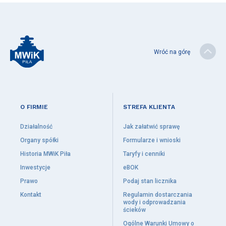
Procedura wstrzymania dostaw wody lub zamknięcia przyłącza
kanalizacyjnego w związku z zadłużeniem
eBOK
Wróć na górę
Pilska woda
Produkcja wody
Jakość wody
Twardość wody
O FIRMIE
STREFA KLIENTA
Badania wody
Pilska woda na tle wód butelkowanych
Działalność
Jak załatwić sprawę
Organy spółki
Formularze i wnioski
Aktualności
Historia MWiK Piła
Taryfy i cenniki
Przetargi
Inwestycje
eBOK
Przerwy w dostawie wody
Prawo
Podaj stan licznika
Utrudnienia w ruchu
Kontakt
Regulamin dostarczania
wody i odprowadzania
ścieków
Ochrona środowiska
Ogólne Warunki Umowy o